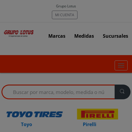
Grupo Lotus
MI CUENTA
Marcas
Medidas
Sucursales
Toggl
navig
Search
for:
Toyo
Pirelli